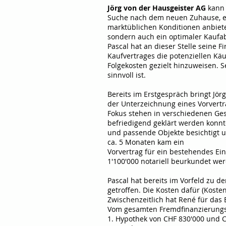
Jörg von der Hausgeister AG
kann 
Suche nach dem neuen Zuhause, er
marktüblichen Konditionen anbiete
sondern auch ein optimaler Kaufab
Pascal hat an dieser Stelle seine F
Kaufvertrages die potenziellen Käu
Folgekosten gezielt hinzuweisen. 
sinnvoll ist.
Bereits im Erstgespräch bringt Jör
der Unterzeichnung eines Vorvertr
Fokus stehen in verschiedenen Ge
befriedigend geklärt werden konn
und passende Objekte besichtigt un
ca. 5 Monaten kam ein
Vorvertrag für ein bestehendes Ei
1'100'000 notariell beurkundet we
Pascal hat bereits im Vorfeld zu
getroffen. Die Kosten dafür (Kosten
Zwischenzeitlich hat René für das
Vom gesamten Fremdfinanzierungsv
1. Hypothek von CHF 830'000 und C