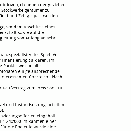
inbringen, da neben der gezielten
d Stockwerkeigentümer zu
Geld und Zeit gespart werden,
Lage, vor dem Abschluss eines
enschaft sowie auf die
egleitung von Anfang an sehr
nanzspezialisten ins Spiel. Vor
 Finanzierung zu klären. Im
 Punkte, welche alle
n Monaten einige ansprechende
e Interessenten überreicht. Nach
r Kaufvertrag zum Preis von CHF
gel und Instandsetzungsarbeiten
0).
nzierungsofferten eingeholt.
F 1'240'000 im Rahmen einer
 Für die Eheleute wurde eine