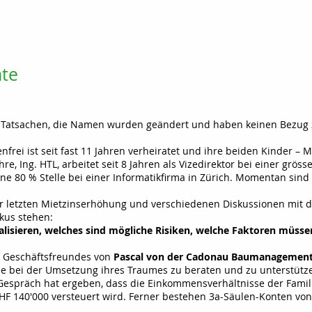
hte
n Tatsachen, die Namen wurden geändert und haben keinen Bezug
rei ist seit fast 11 Jahren verheiratet und ihre beiden Kinder – M
hre, Ing. HTL, arbeitet seit 8 Jahren als Vizedirektor bei einer grö
eine 80 % Stelle bei einer Informatikfirma in Zürich. Momentan sind
der letzten Mietzinserhöhung und verschiedenen Diskussionen mit
kus stehen:
alisieren, welches sind mögliche Risiken, welche Faktoren müsse
s Geschäftsfreundes von
Pascal von der Cadonau Baumanageme
ie bei der Umsetzung ihres Traumes zu beraten und zu unterstützen
 Gespräch hat ergeben, dass die Einkommensverhältnisse der Famili
HF 140'000 versteuert wird. Ferner bestehen 3a-Säulen-Konten von 