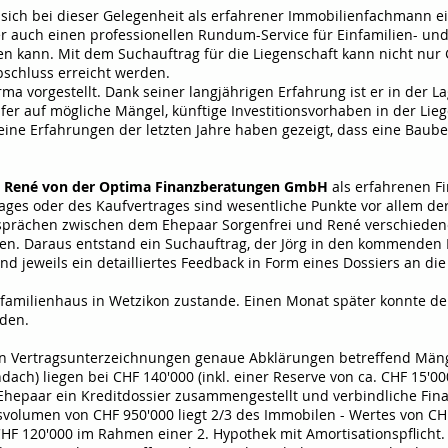
sich bei dieser Gelegenheit als erfahrener Immobilienfachmann e
 auch einen professionellen Rundum-Service für Einfamilien- un
n kann. Mit dem Suchauftrag für die Liegenschaft kann nicht nur 
schluss erreicht werden.
irma vorgestellt. Dank seiner langjährigen Erfahrung ist er in der 
fer auf mögliche Mängel, künftige Investitionsvorhaben in der Lieg
Seine Erfahrungen der letzten Jahre haben gezeigt, dass eine Baub
g
René von der Optima Finanzberatungen GmbH
als erfahrenen Fi
ages oder des Kaufvertrages sind wesentliche Punkte vor allem der
sprächen zwischen dem Ehepaar Sorgenfrei und René verschiedene
ten. Daraus entstand ein Suchauftrag, der Jörg in den kommende
d jeweils ein detailliertes Feedback in Form eines Dossiers an di
nfamilienhaus in Wetzikon zustande. Einen Monat später konnte de
rden.
 den Vertragsunterzeichnungen genaue Abklärungen betreffend Män
dach) liegen bei CHF 140'000 (inkl. einer Reserve von ca. CHF 15'00
 Ehepaar ein Kreditdossier zusammengestellt und verbindliche Fina
olumen von CHF 950'000 liegt 2/3 des Immobilen - Wertes von CH
HF 120'000 im Rahmen einer 2. Hypothek mit Amortisationspflicht.