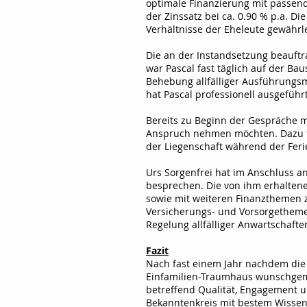
optimale Finanzierung mit passende
der Zinssatz bei ca. 0.90 % p.a. D
Verhältnisse der Eheleute gewährl
Die an der Instandsetzung beauft
war Pascal fast täglich auf der Ba
Behebung allfälliger Ausführungsm
hat Pascal professionell ausgeführt
Bereits zu Beginn der Gespräche mi
Anspruch nehmen möchten. Dazu füh
der Liegenschaft während der Fer
Urs Sorgenfrei hat im Anschluss a
besprechen. Die von ihm erhaltene
sowie mit weiteren Finanzthemen z
Versicherungs- und Vorsorgethemen
Regelung allfälliger Anwartschafte
Fazit
Nach fast einem Jahr nachdem die F
Einfamilien-Traumhaus wunschgemä
betreffend Qualität, Engagement u
Bekanntenkreis mit bestem Wisse