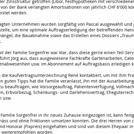
r Zinsstruktur getroffen (Libor, Festhypotheken mit verschiedenen
ie von der Bank verlangten Amortisationen von jährlich CHF 6'000 k
eistet werden.
ragten Unternehmen wurden sorgfältig von Pascal ausgewählt und
ustelle, um eine optimale Auftragserledigung der betreffenden Han
ängel, die Bauabnahme sowie das Erstellen eines Dossiers „Traumh
.
t der Familie Sorgenfrei war klar, dass diese gerne einen Teil-Ser
rt Jörg aus, dass ausgewiesene Fachkräfte Gartenarbeiten, Cater
ienabwesenheit usw. im Abonnement auf Auftragsbasis erledigen 
n die Kaufvertragsunterzeichnung René kontaktiert, um mit ihm Fra
n guten Tipps hat die Familie veranlasst, ihn mit der Ausarbeitun
u beauftragen, wie Vorsorgeauftrag, Patientenverfügung, Vollmac
, Erbvorbezug, Schenkungs- und Darlehensvertrag, Ehegüterrechts
n usw.
amilie Sorgenfrei in ihr neues Zuhause eingezogen ist, kann festge
ss und ohne Friktionen umsetzen konnten. Die drei Herren von 
nd Honorar (Fixpreis) eingehalten und sind von diesem Ehepaar i
n weiterempfohlen worden.